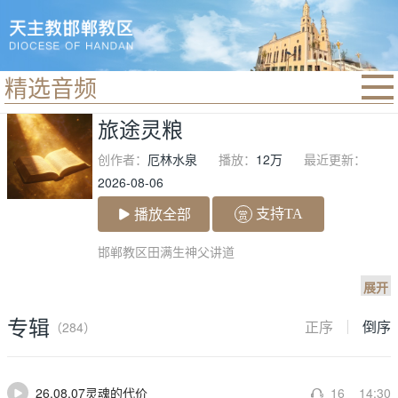
精选音频
首页
旅途灵粮
精选音频
创作者：
厄林水泉
播放：
12万
最近更新：
新闻动态
2026-08-06
信仰分享
播放全部
支持TA
赏
合一灵修
邯郸教区田满生神父讲道

展开
专辑
正序
倒序
（284）
26.08.07灵魂的代价
16
14:30