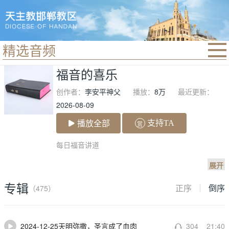
精选音频
首页
福音的喜乐
精选音频
创作者：
李安平神父
播放：
8万
最近更新：
新闻动态
2026-08-09
信仰分享
播放全部
支持TA
赏
合一灵修
每日福音讲道

展开
专辑
正序
倒序
（475）
2024-12-25天明弥撒，圣言成了血肉
304
21:40